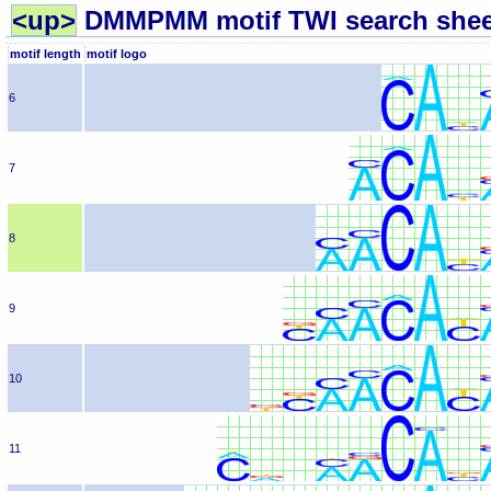
<up>
DMMPMM motif TWI search shee
motif length
motif logo
6
7
8
9
10
11