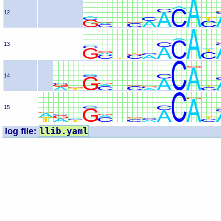
12
13
14
15
llib.yaml
log file: