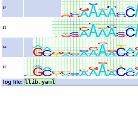
12
13
14
15
llib.yaml
log file: