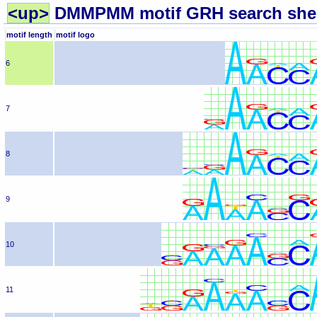
<up>
DMMPMM motif GRH search shee
motif length
motif logo
6
7
8
9
10
11