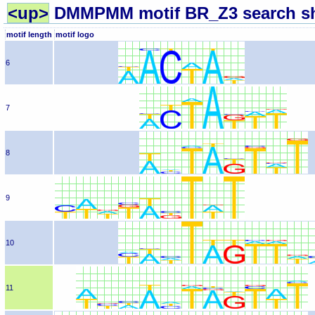
<up>
DMMPMM motif BR_Z3 search sh
motif length
motif logo
6
7
8
9
10
11