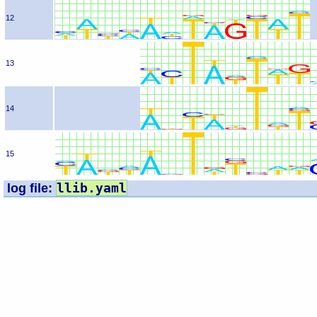
12
13
14
15
llib.yaml
log file: