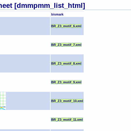
eet [dmmpmm_list_html]
bismark
BR_Z3_motif_6.xml
BR_Z3_motif_7.xml
BR_Z3_motif_8.xml
BR_Z3_motif_9.xml
BR_Z3_motif_10.xml
BR_Z3_motif_11.xml